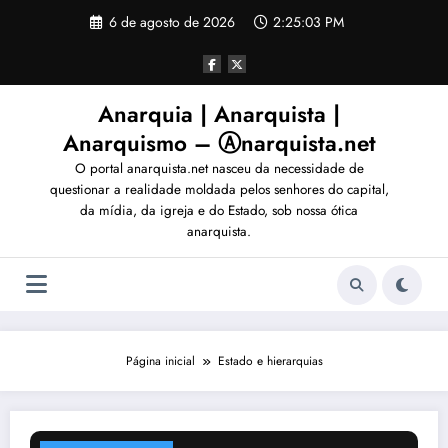
Pular
6 de agosto de 2026
2:25:06 PM
para
o
conteúdo
Anarquia | Anarquista |
Anarquismo – Ⓐnarquista.net
O portal anarquista.net nasceu da necessidade de
questionar a realidade moldada pelos senhores do capital,
da mídia, da igreja e do Estado, sob nossa ótica
anarquista.
Página inicial
Estado e hierarquias