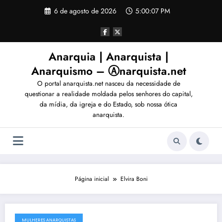
Pular
6 de agosto de 2026
5:00:11 PM
para
o
conteúdo
Anarquia | Anarquista |
Anarquismo – Ⓐnarquista.net
O portal anarquista.net nasceu da necessidade de
questionar a realidade moldada pelos senhores do capital,
da mídia, da igreja e do Estado, sob nossa ótica
anarquista.
Página inicial
Elvira Boni
MULHERES ANARQUISTAS