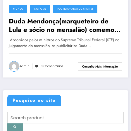
MUNDO
NOTÍCIAS
POLITICA - ANARQUISTA.NET
17 de outubro de 2012
Duda Mendonça(marqueteiro de
Lula e sócio no mensalão) comemora
absolvição na Bahia junto com
Absolvidos pelos ministros do Supremo Tribunal Federal (STF) no
advogados
julgamento do mensalão, os publicitários Duda…
Admin
0 Comentários
Consulte Mais Informação
Pesquise no site