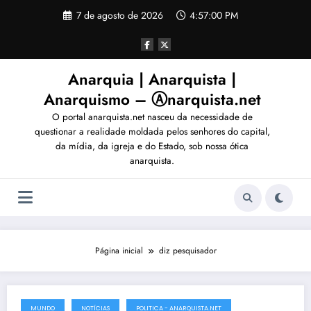
Pular
7 de agosto de 2026
4:57:03 PM
para
o
conteúdo
Anarquia | Anarquista |
Anarquismo – Ⓐnarquista.net
O portal anarquista.net nasceu da necessidade de
questionar a realidade moldada pelos senhores do capital,
da mídia, da igreja e do Estado, sob nossa ótica
anarquista.
Página inicial
diz pesquisador
MUNDO
NOTÍCIAS
POLITICA - ANARQUISTA.NET