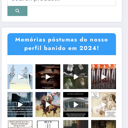
Memórias póstumas do nosso
perfil banido em 2024!