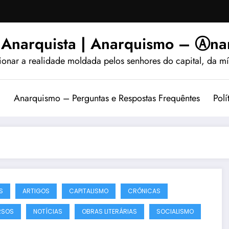
 Anarquista | Anarquismo – Ⓐnar
ionar a realidade moldada pelos senhores do capital, da míd
?
Anarquismo – Perguntas e Respostas Frequêntes
Polí
S
ARTIGOS
CAPITALISMO
CRÔNICAS
RSOS
NOTÍCIAS
OBRAS LITERÁRIAS
SOCIALISMO