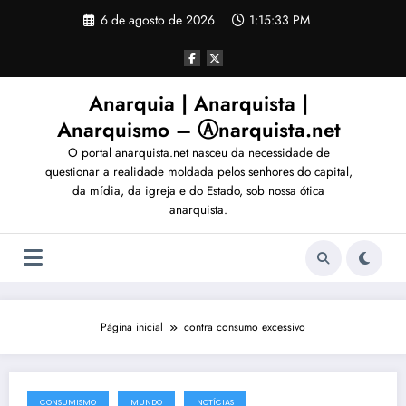
Pular
6 de agosto de 2026
1:15:36 PM
para
o
conteúdo
Anarquia | Anarquista |
Anarquismo – Ⓐnarquista.net
O portal anarquista.net nasceu da necessidade de
questionar a realidade moldada pelos senhores do capital,
da mídia, da igreja e do Estado, sob nossa ótica
anarquista.
Página inicial
contra consumo excessivo
CONSUMISMO
MUNDO
NOTÍCIAS