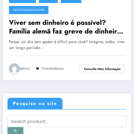
7 de março de 2013
PROTESTOS/MANIFESTOS
Viver sem dinheiro é possível?
Família alemã faz greve de dinheiro
há três anos em protesto contra
Passar um dia sem gastar é difícil para você? Imagine, então, viver
consumo excessivo
um longo período…
Admin
1 Comentários
Consulte Mais Informação
Pesquise no site