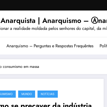
 Anarquista | Anarquismo – Ⓐnar
ionar a realidade moldada pelos senhores do capital, da míd
?
Anarquismo – Perguntas e Respostas Frequêntes
Polí
 do consumismo em massa
SUMISMO
MUNDO
NOTÍCIAS
o se precaver da indústria