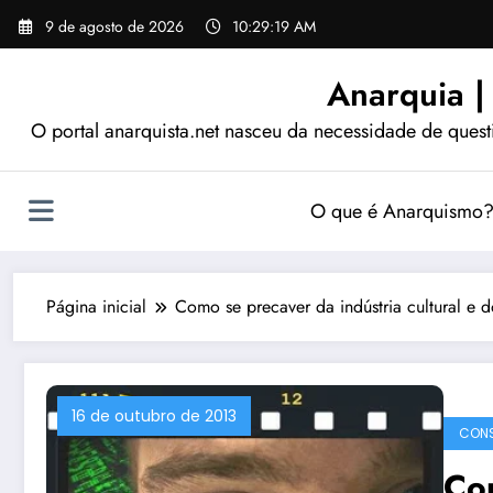
Pular
9 de agosto de 2026
10:29:20 AM
para
o
Anarquia |
conteúdo
O portal anarquista.net nasceu da necessidade de quest
O que é Anarquismo
Página inicial
Como se precaver da indústria cultural e
16 de outubro de 2013
CON
Com