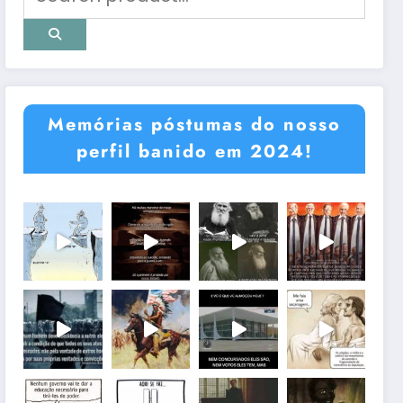
Memórias póstumas do nosso
perfil banido em 2024!