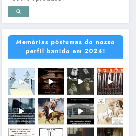
Memórias póstumas do nosso
perfil banido em 2024!