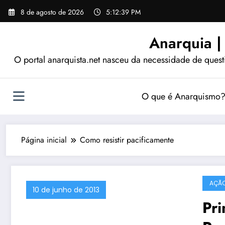
Pular
8 de agosto de 2026
5:12:40 PM
para
o
Anarquia |
conteúdo
O portal anarquista.net nasceu da necessidade de quest
O que é Anarquismo
Página inicial
Como resistir pacificamente
AÇÃO
10 de junho de 2013
Pri