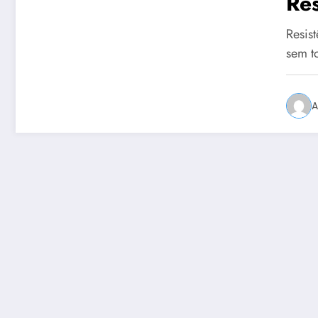
Res
Resist
sem t
A