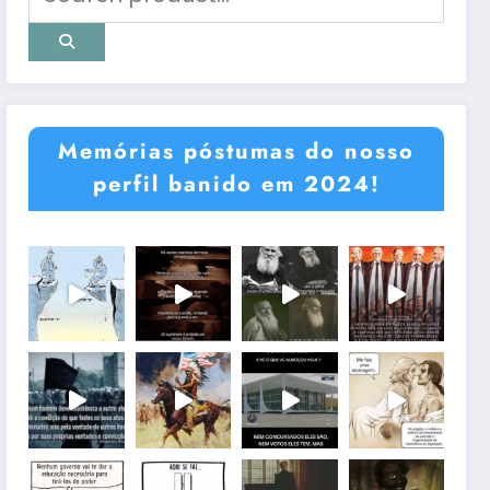
Memórias póstumas do nosso
perfil banido em 2024!