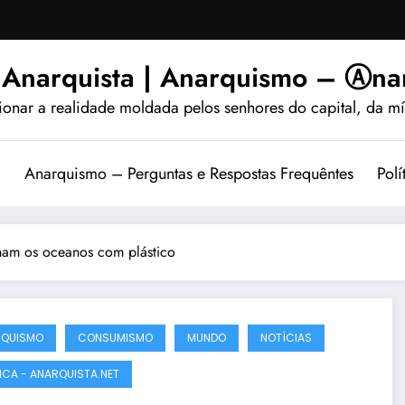
 Anarquista | Anarquismo – Ⓐnar
ionar a realidade moldada pelos senhores do capital, da míd
?
Anarquismo – Perguntas e Respostas Frequêntes
Polí
nam os oceanos com plástico
RQUISMO
CONSUMISMO
MUNDO
NOTÍCIAS
TICA - ANARQUISTA.NET