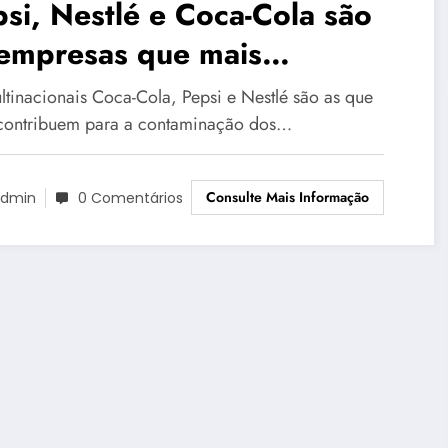
si, Nestlé e Coca-Cola são
 empresas que mais
ntaminam os oceanos com
ltinacionais Coca-Cola, Pepsi e Nestlé são as que
stico
contribuem para a contaminação dos…
Consulte Mais Informação
dmin
0 Comentários