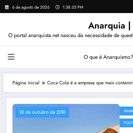
Pular
6 de agosto de 2026
1:38:37 PM
para
o
Anarquia |
conteúdo
O portal anarquista.net nasceu da necessidade de quest
O que é Anarquismo
Página inicial
Coca Cola é a empresa que mais contami
ANA
26 de outubro de 2018
POLI