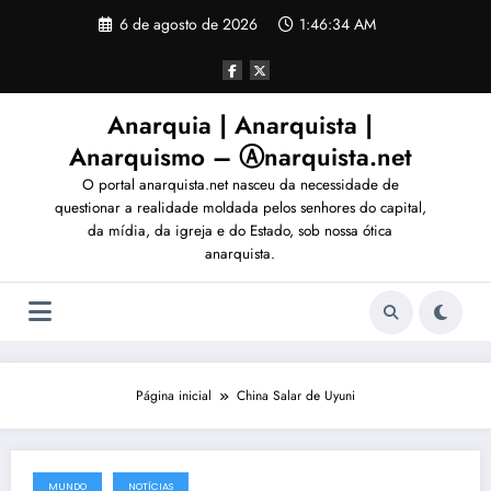
Pular
6 de agosto de 2026
1:46:38 AM
para
o
conteúdo
Anarquia | Anarquista |
Anarquismo – Ⓐnarquista.net
O portal anarquista.net nasceu da necessidade de
questionar a realidade moldada pelos senhores do capital,
da mídia, da igreja e do Estado, sob nossa ótica
anarquista.
Página inicial
China Salar de Uyuni
MUNDO
NOTÍCIAS