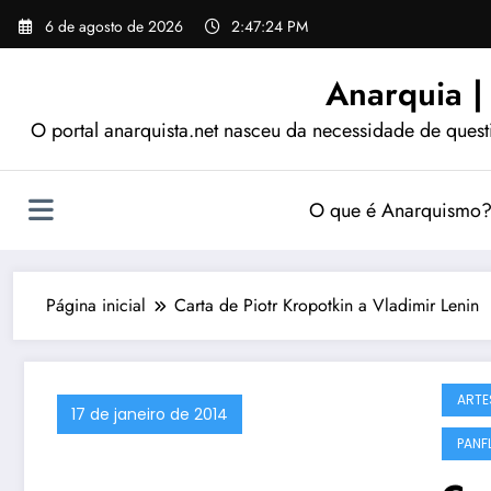
Pular
6 de agosto de 2026
2:47:25 PM
para
o
Anarquia |
conteúdo
O portal anarquista.net nasceu da necessidade de quest
O que é Anarquismo
Página inicial
Carta de Piotr Kropotkin a Vladimir Lenin
ARTE
17 de janeiro de 2014
PANF