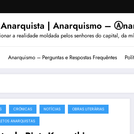
 Anarquista | Anarquismo – Ⓐnar
ionar a realidade moldada pelos senhores do capital, da míd
?
Anarquismo – Perguntas e Respostas Frequêntes
Polí
S
CRÔNICAS
NOTÍCIAS
OBRAS LITERÁRIAS
LETOS ANARQUISTAS