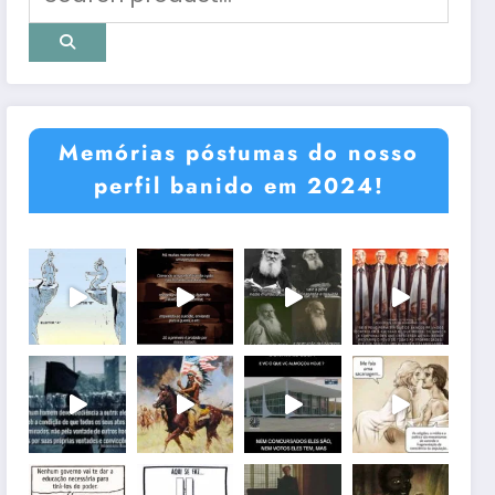
Memórias póstumas do nosso
perfil banido em 2024!