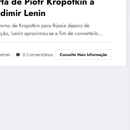
ta de Piotr Kropotkin a
dimir Lenin
torno de Kropotkin para Rússia depois de
ução, Lenin aproximou-se a fim de converte-lo…
Consulte Mais Informação
dmin
0 Comentários