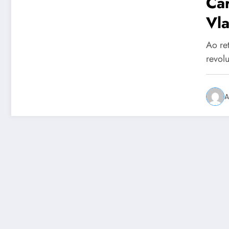
Car
Vla
Ao re
revol
A