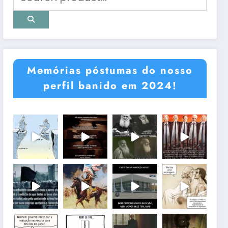
Memórias póstumas do nosso
perfil banido em 2024!