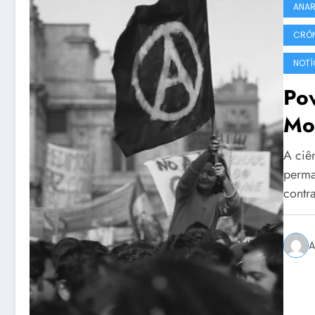
ANA
CRÔ
NOTÍ
Po
Mo
A ciên
perma
contr
A