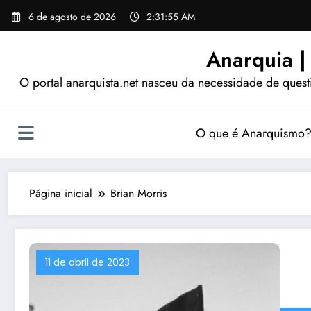
Pular
6 de agosto de 2026
2:31:56 AM
para
o
Anarquia |
conteúdo
O portal anarquista.net nasceu da necessidade de quest
O que é Anarquismo
Página inicial
Brian Morris
11 de abril de 2023