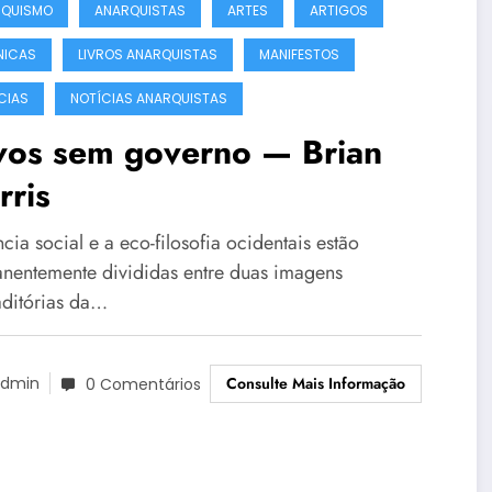
RQUISMO
ANARQUISTAS
ARTES
ARTIGOS
NICAS
LIVROS ANARQUISTAS
MANIFESTOS
CIAS
NOTÍCIAS ANARQUISTAS
vos sem governo — Brian
rris
cia social e a eco-filosofia ocidentais estão
nentemente divididas entre duas imagens
aditórias da…
Consulte Mais Informação
dmin
0 Comentários