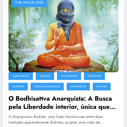
9 de maio de 2025
AÇÃO DIRETA
ARTIGOS
AUTOGESTÃO
CRÔNICAS
DIVERSOS
IDEAIS ANARQUISTAS
MANIFESTOS
MUNDO
O Bodhisattva Anarquista: A Busca
pela Liberdade interior, única que
de fato liberta
O Anarquismo Budista, uma fusão harmoniosa entre duas
tradições aparentemente distintas, propõe uma visão de…