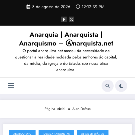
Pular
8 de agosto de 2026
12:12:42 PM
para
o
conteúdo
Anarquia | Anarquista |
Anarquismo – Ⓐnarquista.net
O portal anarquista.net nasceu da necessidade de
questionar a realidade moldada pelos senhores do capital,
da mídia, da igreja e do Estado, sob nossa ótica
anarquista.
Página inicial
Auto-Defesa
ANARQUISMO
IDEAIS ANARQUISTAS
OBRAS LITERÁRIAS