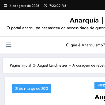
Pular
6 de agosto de 2026
7:20:30 PM
para
o
Anarquia |
conteúdo
O portal anarquista.net nasceu da necessidade de quest
O que é Anarquismo
Página inicial
August Landmesser – A coragem de rebelar-
MUN
21 de março de 2013
Au