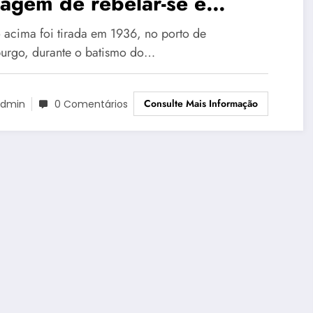
agem de rebelar-se e
trariar o “status quo”
o acima foi tirada em 1936, no porto de
rgo, durante o batismo do…
Consulte Mais Informação
dmin
0 Comentários