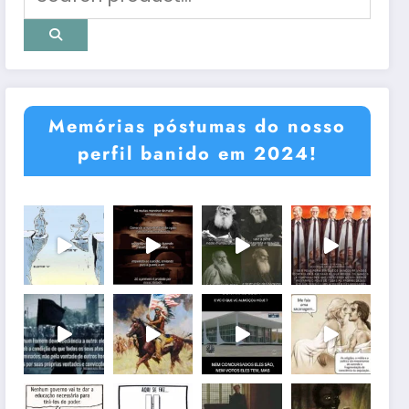
Memórias póstumas do nosso
perfil banido em 2024!