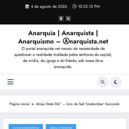
Pular
4 de agosto de 2026
10:22:15 PM
para
o
conteúdo
Anarquia | Anarquista |
Anarquismo – Ⓐnarquista.net
O portal anarquista.net nasceu da necessidade de
questionar a realidade moldada pelos senhores do capital,
da mídia, da igreja e do Estado, sob nossa ótica
anarquista.
Página inicial
Atinja Onde Dói” – livro de Ted ‘Unabomber’ Kaczynski
LIVROS ANARQUISTAS
OBRAS LITERÁRIAS