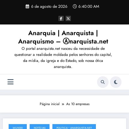
Pular
6 de agosto de 2026
6:40:03 AM
para
o
conteúdo
Anarquia | Anarquista |
Anarquismo – Ⓐnarquista.net
O portal anarquista.net nasceu da necessidade de
questionar a realidade moldada pelos senhores do capital,
da mídia, da igreja e do Estado, sob nossa ótica
anarquista.
Página inicial
As 10 empresas
MUNDO
NOTÍCIAS
POLITICA - ANARQUISTA.NET