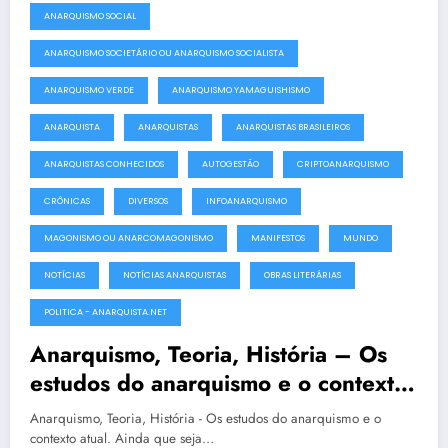
ANARQUISMO SOCIAL
ANARQUISMO SOCIETÁRIO OU ANARQUISMO SOCIALISTA
ANARQUISMO VERDE
ANARQUISMO YAMAGUISHISMO
ANARQUISTA
ANARQUISTAS
ANARQUISTAS BRASILEIROS
ANARQUISTAS CONHECIDOS
AUTOGESTÃO
CRIPTOANARQUISMO
CRÔNICAS
DIVERSOS
INFOANARQUISMO
MAGONISMO OU ANARCOMAGONISMO
MANIFESTOS
MUNDO
NOTÍCIAS
NOTÍCIAS ANARQUISTAS
OBRAS LITERÁRIAS
POLITICA - ANARQUISTA.NET
Anarquismo, Teoria, História – Os
estudos do anarquismo e o contexto
atual
Anarquismo, Teoria, História - Os estudos do anarquismo e o
contexto atual. Ainda que seja…