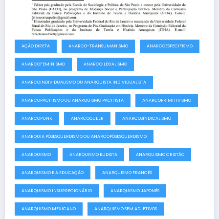
AÇÃO DIRETA
ANARCO-TRANSUMANISMO
ANARCOESPECIFISMO
ANARCOFEMINISMO
ANARCOILEGALISMO
ANARCOINDIVIDUALISMO OU ANARQUISTA INDIVIDUALISTA
ANARCOPACIFISMO OU ANARQUISMO PACIFISTA
ANARCOPRIMITIVISMO
ANARCOPUNK
ANARCOQUEER
ANARCOSINDICALISMO
ANARQUIA PÓSESQUERDISMO OU ANARCOPÓSESQUERDISMO
ANARQUISMO
ANARQUISMO BUDISTA
ANARQUISMO CRISTÃO
ANARQUISMO E A EDUCAÇÃO
ANARQUISMO FRANCÊS
ANARQUISMO INSURRECIONÁRIO
ANARQUISMO JAPONÊS
ANARQUISMO MEXICANO
ANARQUISMO SEM ADJETIVOS