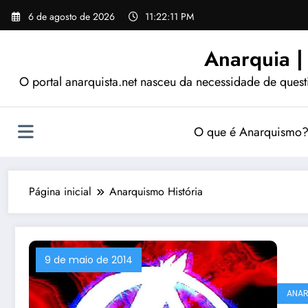
Pular
6 de agosto de 2026
11:22:12 PM
para
o
Anarquia |
conteúdo
O portal anarquista.net nasceu da necessidade de quest
O que é Anarquismo
Página inicial
Anarquismo História
9 de maio de 2014
ANA