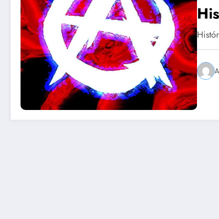
Hi
Histó
A