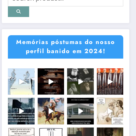
Memórias póstumas do nosso
perfil banido em 2024!