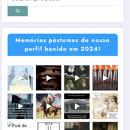
Memórias póstumas do nosso
perfil banido em 2024!