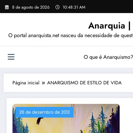
Pular
8 de agosto de 2026
10:48:32 AM
para
o
Anarquia |
conteúdo
O portal anarquista.net nasceu da necessidade de quest
O que é Anarquismo
Página inicial
ANARQUISMO DE ESTILO DE VIDA
26 de dezembro de 2013