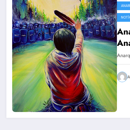
ANA
NOTÍ
An
Ana
Anarq
A