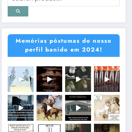
Memórias póstumas do nosso
perfil banido em 2024!