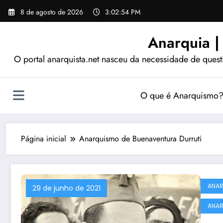
Pular
8 de agosto de 2026
3:02:55 PM
para
o
Anarquia |
conteúdo
O portal anarquista.net nasceu da necessidade de quest
O que é Anarquismo
Página inicial
Anarquismo de Buenaventura Durruti
ANA
29 de junho de 2021
ANAR