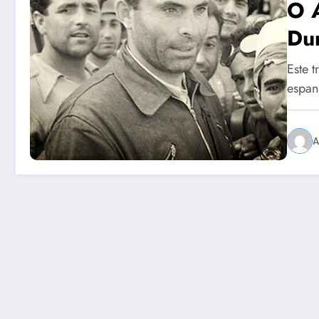
O 
Dur
Este 
espan
A