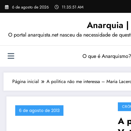
Pular
6 de agosto de 2026
11:35:52 AM
para
o
Anarquia |
conteúdo
O portal anarquista.net nasceu da necessidade de quest
O que é Anarquismo
Página inicial
A politica não me interessa – Maria Lace
CRÔ
6 de agosto de 2013
A p