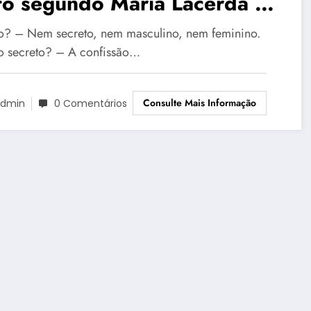
to segundo Maria Lacerda de
ura
o? – Nem secreto, nem masculino, nem feminino.
o secreto? – A confissão…
Consulte Mais Informação
dmin
0 Comentários