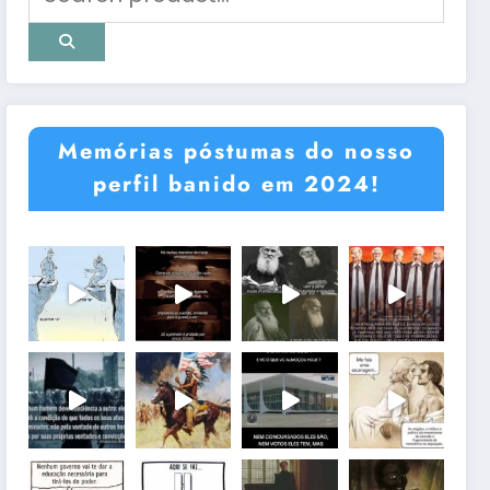
Memórias póstumas do nosso
perfil banido em 2024!