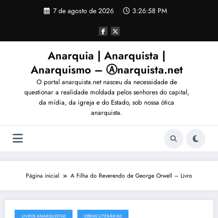
Pular
7 de agosto de 2026
3:27:01 PM
para
o
conteúdo
Anarquia | Anarquista |
Anarquismo – Ⓐnarquista.net
O portal anarquista.net nasceu da necessidade de
questionar a realidade moldada pelos senhores do capital,
da mídia, da igreja e do Estado, sob nossa ótica
anarquista.
Página inicial
A Filha do Reverendo de George Orwell – Livro
LIVROS ANARQUISTAS
OBRAS LITERÁRIAS