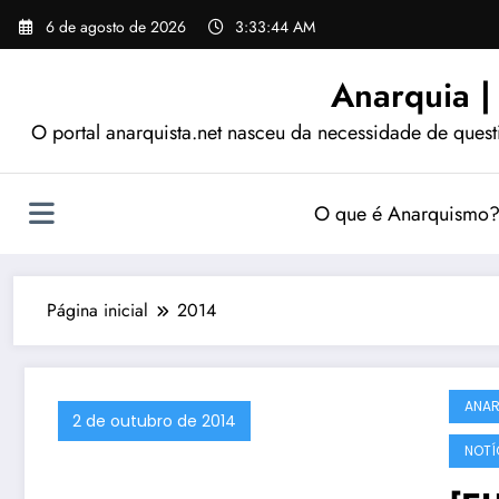
Pular
6 de agosto de 2026
3:33:45 AM
para
o
Anarquia |
conteúdo
O portal anarquista.net nasceu da necessidade de quest
O que é Anarquismo
Página inicial
2014
ANA
2 de outubro de 2014
NOTÍ