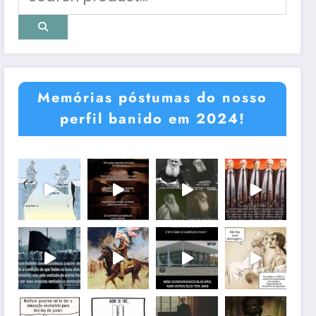
Memórias póstumas do nosso
perfil banido em 2024!