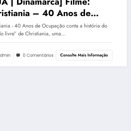
A | Dinamarca] Filme:
istiania – 40 Anos de
upação, 2014
tiania - 40 Anos de Ocupação conta a história do
do livre” de Christiania, uma…
Consulte Mais Informação
dmin
0 Comentários