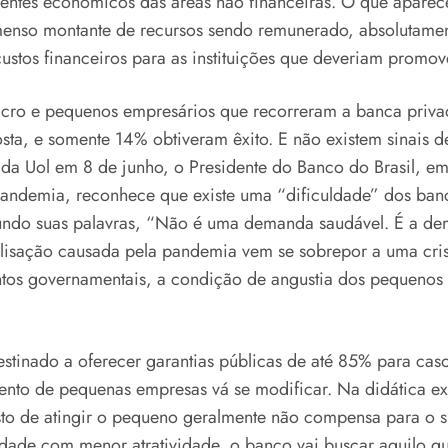
 agentes econômicos das áreas não financeiras. O que ap
nso montante de recursos sendo remunerado, absolutamente
custos financeiros para as instituições que deveriam promov
cro e pequenos empresários que recorreram a banca priva
ta, e somente 14% obtiveram êxito. E não existem sinais d
 da Uol em 8 de junho, o Presidente do Banco do Brasil, 
ndemia, reconhece que existe uma “dificuldade” dos bancos
segundo suas palavras, “Não é uma demanda saudável. É a d
lisação causada pela pandemia vem se sobrepor a uma crise
imentos governamentais, a condição de angustia dos pequenos
ado a oferecer garantias públicas de até 85% para casos
nto de pequenas empresas vá se modificar. Na didática ex
custo de atingir o pequeno geralmente não compensa para o 
de com menor atratividade, o banco vai buscar aquilo que l