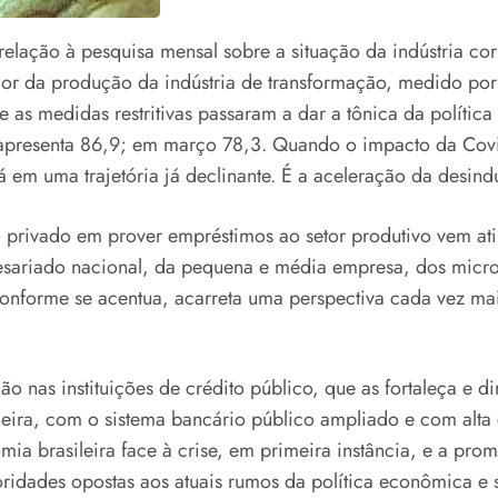
relação à pesquisa mensal sobre a situação da indústria cor
dor da produção da indústria de transformação, medido por
 as medidas restritivas passaram a dar a tônica da polític
presenta 86,9; em março 78,3. Quando o impacto da Covid-1
em uma trajetória já declinante. É a aceleração da desindu
o privado em prover empréstimos ao setor produtivo vem at
sariado nacional, da pequena e média empresa, dos microe
onforme se acentua, acarreta uma perspectiva cada vez mai
ção nas instituições de crédito público, que as fortaleça e
ira, com o sistema bancário público ampliado e com alta ca
a brasileira face à crise, em primeira instância, e a pr
oridades opostas aos atuais rumos da política econômica e s