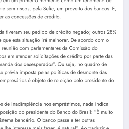
arece em um primeiro momento como um fenômeno de
 sem riscos, pela Selic, em proveito dos bancos. E,
er as concessões de crédito.
da tiveram seu pedido de crédito negado; outros 28%
e que esta situação irá melhorar. De acordo com o
em reunião com parlamentares da Comissão do
 em atender solicitações de crédito por parte das
emanda dos desesperados”. Ou seja, no quadro de
 prévia imposta pelas políticas de desmonte das
 empresários é objeto de rejeição pelo presidente do
 de inadimplência nos empréstimos, nada indica
posição do presidente do Banco do Brasil: “É muito
sistema bancário. O banco passa a ter outras
he interessa mais fazer, é natural”. Ao traduzir e