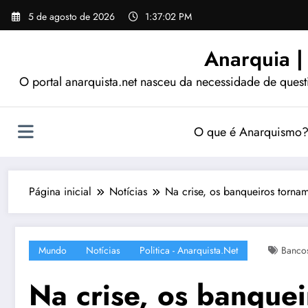
Pular
5 de agosto de 2026
1:37:04 PM
para
o
Anarquia |
conteúdo
O portal anarquista.net nasceu da necessidade de quest
O que é Anarquismo
Página inicial
Notícias
Na crise, os banqueiros tornam
Mundo
Notícias
Politica - Anarquista.net
Banco
Na crise, os banquei