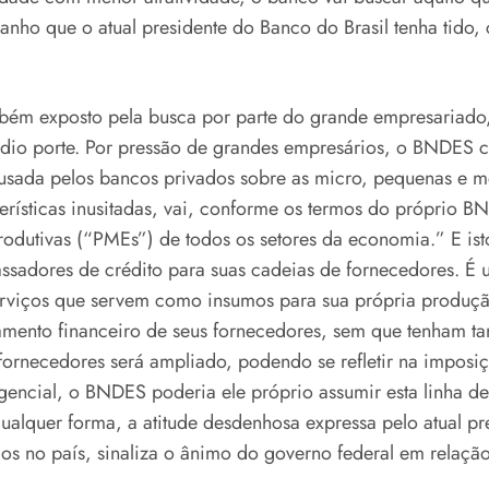
ranho que o atual presidente do Banco do Brasil tenha tido
ambém exposto pela busca por parte do grande empresariado
dio porte. Por pressão de grandes empresários, o BNDES 
causada pelos bancos privados sobre as micro, pequenas e 
terísticas inusitadas, vai, conforme os termos do próprio B
dutivas (“PMEs”) de todos os setores da economia.” E isto 
assadores de crédito para suas cadeias de fornecedores. É 
erviços que servem como insumos para sua própria produçã
amento financeiro de seus fornecedores, sem que tenham t
fornecedores será ampliado, podendo se refletir na imposiç
ncial, o BNDES poderia ele próprio assumir esta linha de f
ualquer forma, a atitude desdenhosa expressa pelo atual p
 no país, sinaliza o ânimo do governo federal em relação