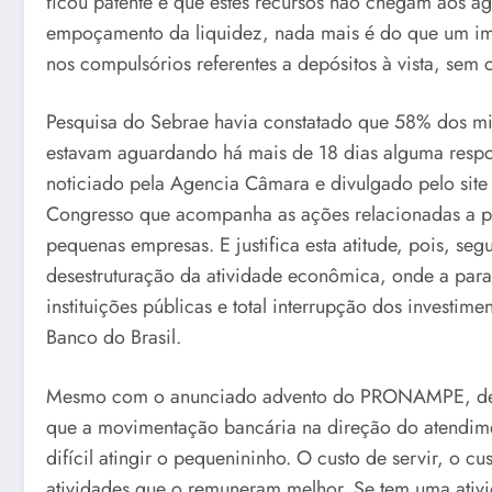
ficou patente é que estes recursos não chegam aos
empoçamento da liquidez, nada mais é do que um ime
nos compulsórios referentes a depósitos à vista, sem 
Pesquisa do Sebrae havia constatado que 58% dos mi
estavam aguardando há mais de 18 dias alguma respos
noticiado pela Agencia Câmara e divulgado pelo site
Congresso que acompanha as ações relacionadas a pa
pequenas empresas. E justifica esta atitude, pois, 
desestruturação da atividade econômica, onde a para
instituições públicas e total interrupção dos invest
Banco do Brasil.
Mesmo com o anunciado advento do PRONAMPE, destin
que a movimentação bancária na direção do atendime
difícil atingir o pequenininho. O custo de servir, o 
atividades que o remuneram melhor. Se tem uma ativida