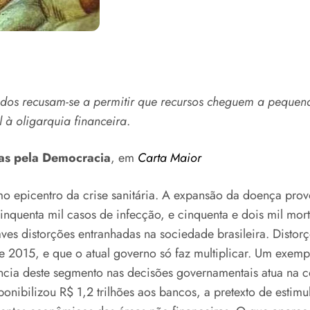
ados recusam-se a permitir que recursos cheguem a pequena
 à oligarquia financeira
.
tas pela Democracia
, em
Carta Maior
omo epicentro da crise sanitária. A expansão da doença pro
nquenta mil casos de infecção, e cinquenta e dois mil morto
es distorções entranhadas na sociedade brasileira. Distorç
e 2015, e que o atual governo só faz multiplicar. Um exempl
ncia deste segmento nas decisões governamentais atua na 
onibilizou R$ 1,2 trilhões aos bancos, a pretexto de estim