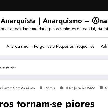
 Anarquista | Anarquismo – Ⓐnar
ionar a realidade moldada pelos senhores do capital, da míd
?
Anarquismo – Perguntas e Respostas Frequêntes
Polí
-se piores
s Lucram Com As Crises
Admin
11 De Julho De 2020
0
ros tornam-se piores