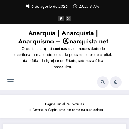
Pular
6 de agosto de 2026
2:02:19 AM
para
o
conteúdo
Anarquia | Anarquista |
Anarquismo – Ⓐnarquista.net
O portal anarquista.net nasceu da necessidade de
questionar a realidade moldada pelos senhores do capital,
da mídia, da igreja e do Estado, sob nossa ótica
anarquista.
Página inicial
Notícias
Destrua o Capitalismo em nome da auto-defesa