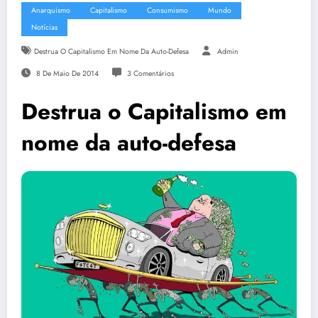
Anarquismo
Capitalismo
Consumismo
Mundo
Notícias
Destrua O Capitalismo Em Nome Da Auto-Defesa
Admin
8 De Maio De 2014
3 Comentários
Destrua o Capitalismo em
nome da auto-defesa