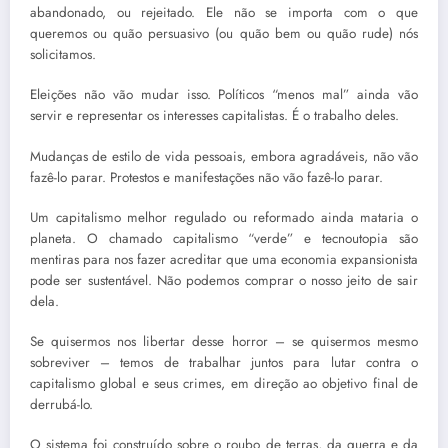
abandonado, ou rejeitado. Ele não se importa com o que
queremos ou quão persuasivo (ou quão bem ou quão rude) nós
solicitamos.
Eleições não vão mudar isso. Políticos “menos mal” ainda vão
servir e representar os interesses capitalistas. É o trabalho deles.
Mudanças de estilo de vida pessoais, embora agradáveis, não vão
fazê-lo parar. Protestos e manifestações não vão fazê-lo parar.
Um capitalismo melhor regulado ou reformado ainda mataria o
planeta. O chamado capitalismo “verde” e tecnoutopia são
mentiras para nos fazer acreditar que uma economia expansionista
pode ser sustentável. Não podemos comprar o nosso jeito de sair
dela.
Se quisermos nos libertar desse horror – se quisermos mesmo
sobreviver – temos de trabalhar juntos para lutar contra o
capitalismo global e seus crimes, em direção ao objetivo final de
derrubá-lo.
O sistema foi construído sobre o roubo de terras, da guerra e da