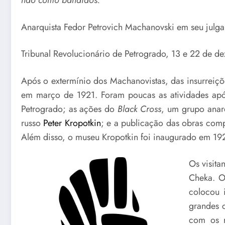
não como bandidos.
”
Anarquista Fedor Petrovich Machanovski em seu julga
Tribunal Revolucionário de Petrogrado, 13 e 22 de d
Após o extermínio dos Machanovistas, das insurreiçõ
em março de 1921. Foram poucas as atividades apó
Petrogrado; as ações do
Black Cross
, um grupo anar
russo
Peter Kropotkin
; e a publicação das obras com
Além disso, o museu Kropotkin foi inaugurado em 192
Os visita
Cheka. 
colocou 
grandes c
com os r