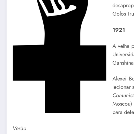
desaprop
Golos Tru
1921
A velha p
Universi
Ganshina 
Alexei B
lecionar
Comunist
Moscou) 
para defe
Verão