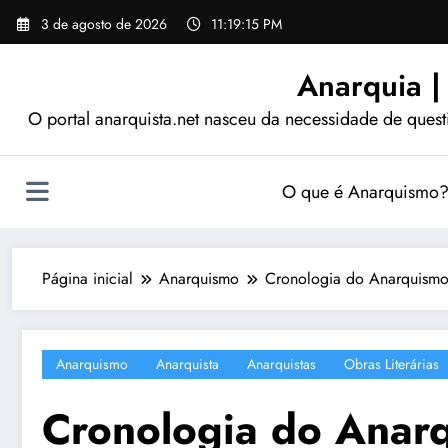
Pular
3 de agosto de 2026
11:19:17 PM
para
o
Anarquia |
conteúdo
O portal anarquista.net nasceu da necessidade de quest
O que é Anarquismo
Página inicial
Anarquismo
Cronologia do Anarquismo
Anarquismo
Anarquista
Anarquistas
Obras Literárias
Cronologia do Anar