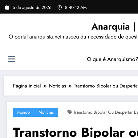
Pular
6 de agosto de 2026
8:40:13 AM
para
o
Anarquia |
conteúdo
O portal anarquista.net nasceu da necessidade de quest
O que é Anarquismo
Página inicial
Notícias
Transtorno Bipolar ou Despertar
Mundo
Notícias
Transtorno Bipolar Ou Despertar Es
Transtorno Bipolar o