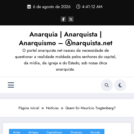
Pular
6 de agosto de 2026
4:41:13 AM
para
o
conteúdo
Anarquia | Anarquista |
Anarquismo – Ⓐnarquista.net
O portal anarquista.net nasceu da necessidade de
questionar a realidade moldada pelos senhores do capital,
da mídia, da igreja e do Estado, sob nossa ótica
anarquista.
Página inicial
Notícias
Quem foi Maurício Tragtenberg?
Artes
Artigos
Capitalismo
Diversos
Mundo