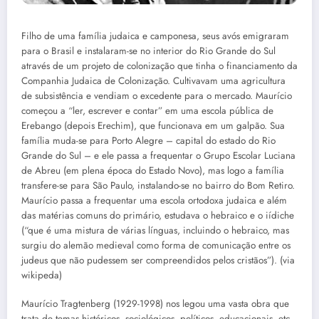
Filho de uma família judaica e camponesa, seus avós emigraram
para o Brasil e instalaram-se no interior do Rio Grande do Sul
através de um projeto de colonização que tinha o financiamento da
Companhia Judaica de Colonização. Cultivavam uma agricultura
de subsistência e vendiam o excedente para o mercado. Maurício
começou a “ler, escrever e contar” em uma escola pública de
Erebango (depois Erechim), que funcionava em um galpão. Sua
família muda-se para Porto Alegre – capital do estado do Rio
Grande do Sul – e ele passa a frequentar o Grupo Escolar Luciana
de Abreu (em plena época do Estado Novo), mas logo a família
transfere-se para São Paulo, instalando-se no bairro do Bom Retiro.
Maurício passa a frequentar uma escola ortodoxa judaica e além
das matérias comuns do primário, estudava o hebraico e o iídiche
(“que é uma mistura de várias línguas, incluindo o hebraico, mas
surgiu do alemão medieval como forma de comunicação entre os
judeus que não pudessem ser compreendidos pelos cristãos”). (via
wikipeda)
Maurício Tragtenberg (1929-1998) nos legou uma vasta obra que
trata de temas históricos, sociológicos, políticos, educacionais, etc.