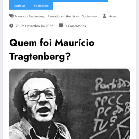
Notícias
Socialismo
,
,
Maurício Tragtenberg
Pensadores Libertários
Socialismo
Admin
23 De Novembro De 2022
1 Comentários
Quem foi Maurício
Tragtenberg?