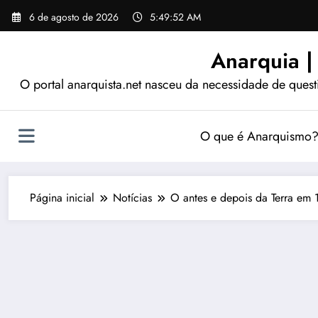
Pular
6 de agosto de 2026
5:49:54 AM
para
o
Anarquia |
conteúdo
O portal anarquista.net nasceu da necessidade de quest
O que é Anarquismo
Página inicial
Notícias
O antes e depois da Terra em 