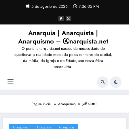
Pular
5 de agosto de 2026
7:36:05 PM
para
o
conteúdo
Anarquia | Anarquista |
Anarquismo – Ⓐnarquista.net
O portal anarquista.net nasceu da necessidade de
questionar a realidade moldada pelos senhores do capital,
da mídia, da igreja e do Estado, sob nossa ótica
anarquista.
Página inicial
Anarquismo
Jeff Nuttall
Anarquismo
Anarquista
Anarquistas