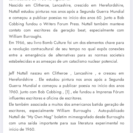
Nascido em Clitheroe, Lancashire, crescido em Herefordshire,
Nuttall estudou pinturas nos anos após a Segunda Guerra Mundial
e começou a publicar poesias no início dos anos 60. Junto a Bob
Cobbing fundou o Writers Forum Press. Nuttall também manteve
contato com escritores da geração beat, especialmente com
William Burroughs.
Em 1966, seu livro Bomb Culture foi um dos elementos chave para
a revolução contracultural de seu tempo no qual expôs conexões
entre a emergência de alternativas para as normas societais
estabelecidas e as ameaças de um cataclismo nuclear potencial.
Jeff Nuttall nasceu em Clitheroe , Lancashire , e cresceu em
Herefordshire . Ele estudou pintura nos anos após a Segunda
Guerra Mundial e começou a publicar poesia no início dos anos
1960. Junto com Bob Cobbing , [1] , ele fundou a Imprensa Fórum
influentes escritores e oficina de escritores.
Ele também associada a muitos dos americanos batida geração de
escritores, especialmente William Burroughs . Auto-publicado
Nuttall de “My Own Mag” boletim mimeografado desde Burroughs
com uma saída importante para sua literatura experimental no
início de 1960.