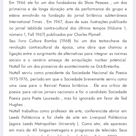
Em 1966 ele foi um dos fundadores do Show Pessoas , um dos
primeiros e de longa duração arte da performance do grupo e
estava envolvido na fundação do jornal britânico subterrâneos
International Times . Em 1967, duas de suas ilustrações publicado
no jornal tablóide contra-cultural dos últimos tempos (Volume 1,
número 1, Fall 1967) publicados por Charles Plymell .
Seu livro Cultura Bomba (1968) foi um dos textos-chave da
revolução contracultural da época, uma obra que chamou a
ligação entre o surgimento de alternativas para integrar as normas
sociais e o cenário ameaça de aniquilação nuclear potencial.
Nuttall foi um dos pioneiros do acontecimento na Grã-Bretanha.
Nuttall serviu como presidente da Sociedade Nacional da Poesia
1975-1976, período em que a Sociedade brevemente serviu como
uma casa para o Revival Poesia britânica . Ele era crítico de
poesia para vários jornais nacionais e foi o candidato Sociedade
Poesia para Poeta Laureado , mas foi ignorado em favor de Ted
Hughes .
Nuttall trabalhou como professor de arte; conferencista sênior em
Leeds Politécnica e foi chefe de arte em Liverpool Politécnica
(agora Leeds Metropolitan University ). Como ator, ele apareceu
em mais de 40 longas-metragens e programas de televisão. Seus