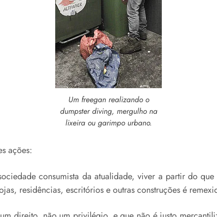
Um freegan realizando o
dumpster diving, mergulho na
lixeira ou garimpo urbano.
es ações:
ciedade consumista da atualidade, viver a partir do que 
jas, residências, escritórios e outras construções é remexi
 direito, não um privilégio, e que não é justo mercantili