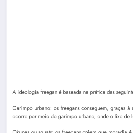
A ideologia freegan é baseada na prática das seguint
Garimpo urbano: os freegans conseguem, graças à so
ocorre por meio do garimpo urbano, onde o lixo de lo
Okupas ou squats: os freegans crêem que moradia é um