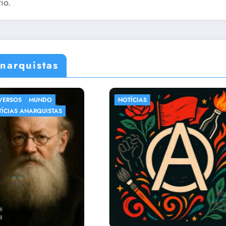
io.
narquistas
CRÔNICAS
DIVERSOS
MUN
NOTÍCIAS
NOTÍCIAS ANARQU