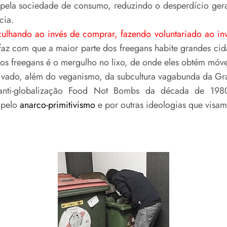
s pela sociedade de consumo, reduzindo o desperdício ge
cia.
ulhando ao invés de comprar, fazendo voluntariado ao inv
 faz com que a maior parte dos freegans habite grandes ci
 os freegans é o mergulho no lixo, de onde eles obtém móvei
ado, além do veganismo, da subcultura vagabunda da Gra
nti-globalização Food Not Bombs da década de 1980,
 pelo
anarco-primitivismo
e por outras ideologias que visam 