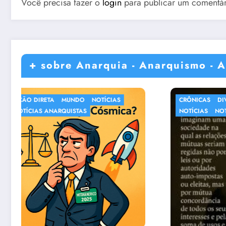
Você precisa fazer o
login
para publicar um comentár
+ sobre Anarquia - Anarquismo - A
CRÔNICAS
DIVERSOS
MUNDO
NOTÍCIAS
NOTÍCIAS
NOTÍCIAS ANARQUISTAS