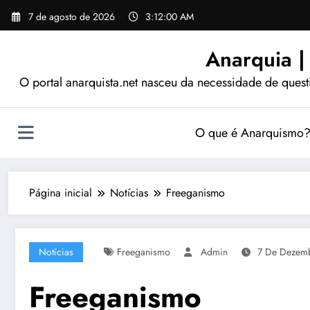
Pular
7 de agosto de 2026
3:12:01 AM
para
o
Anarquia |
conteúdo
O portal anarquista.net nasceu da necessidade de quest
O que é Anarquismo
Página inicial
Notícias
Freeganismo
Notícias
Freeganismo
Admin
7 De Dezem
Freeganismo