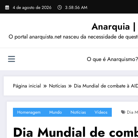
Pular
4 de agosto de 2026
3:58:57 AM
para
o
Anarquia |
conteúdo
O portal anarquista.net nasceu da necessidade de quest
O que é Anarquismo
Página inicial
Notícias
Dia Mundial de combate à AI
Homenagem
Mundo
Notícias
Vídeos
Dia M
Dia Mundial de com