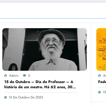
Admin
0
A
15 de Outubro – Dia do Professor – A
Fed
história de um mestre. Há 62 anos, 300
pessoas foram alfabetizadas em 40 horas
15
15 De Outubro De 2025