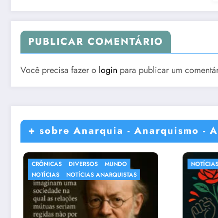
PUBLICAR COMENTÁRIO
Você precisa fazer o
login
para publicar um comentár
+ sobre Anarquia - Anarquismo - A
MUNDO
NOTÍCIAS
ANARQUISTAS