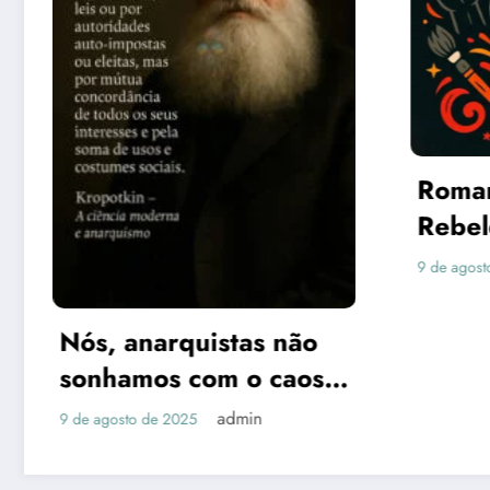
Romantismo da
Rebeldia e
Contestação do Poder
admin
9 de agosto de 2025
stas não
m o caos,
om
admin
iva.