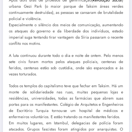
Após dois dias de protestos de gentrificação(
Revolução Social
)
urbana Gezi Park (o maior parque de Taksim áreas verdes
continuamente destruídas), as pessoas se cansaram de brutalidade
policial e violência.
Especialmente o silêncio dos meios de comunicação, aumentando
os ataques do governo e da liberdade dos indivíduos, estado
imperial suga tentando tirar vantagem da Síria passaram o recente
conflito nos motins.
A luta continuou durante todo o dia e noite de ontem. Pelo menos
sete civis foram mortos pelos ataques policiais, centenas de
feridos, centenas estão sob custódia, onde são espancados e às
vezes torturados.
Todos os templos do capitalismo teve que fechar em Taksim. Há um
monte de solidariedade nas ruas, muitas pequenas lojas e
residências, universidades, todas as farmácias que abrem suas
portas para os manifestantes. Colégio de Arquitetos e Engenheiros
de Escritório Turquia tornou-se um hospital de médicos e
enfermeiros voluntários. E estão tratando os manifestantes feridos.
Em muitos lugares, em Istambul, delegacias de polícia foram
atacados. Grupos fascistas foram atingidos por anarquistas. O