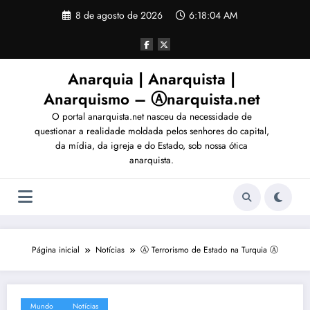
Pular
8 de agosto de 2026
6:18:05 AM
para
o
conteúdo
Anarquia | Anarquista |
Anarquismo – Ⓐnarquista.net
O portal anarquista.net nasceu da necessidade de
questionar a realidade moldada pelos senhores do capital,
da mídia, da igreja e do Estado, sob nossa ótica
anarquista.
Página inicial
Notícias
Ⓐ Terrorismo de Estado na Turquia Ⓐ
Mundo
Notícias