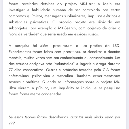
foram revelados detalhes do projeto MK-Ultra; a ideia era
investigar a habilidade humana de ser controlada por certos
compostos químicos, mensagens subliminares, impulsos elétricos e
substâncias psicoativas. O próprio projeto era dividido em
subprojetos, por exemplo o MK-Search, com objetivo de criar o
“soro da verdade” que seria usado em espiões russos.
A pesquisa foi além: procuraram o uso prático do LSD.
Experimentos foram feitos com prostitutas, prisioneiros e doentes
mentais, muitas vezes sem seu conhecimento ou consentimento. Um
dos estudos obrigava sete “voluntários” a ingerir a droga durante
77 dias consecutivos. Outras substâncias testadas pela CIA foram
anfetaminas, psilocibina e mescalina. Também experimentaram
sessões hipnóticas. Quando as informações sobre o projeto MK-
Ultra vieram a público, um inquérito se iniciou e as pesquisas
foram formalmente condenadas.
Se essas teorias foram descobertas, quantas mais ainda estão por
vir?