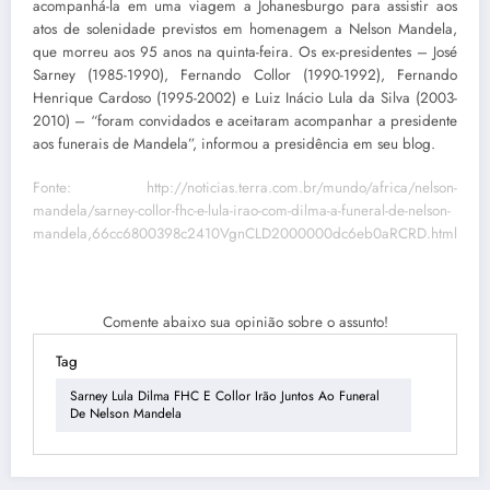
acompanhá-la em uma viagem a Johanesburgo para assistir aos
atos de solenidade previstos em homenagem a Nelson Mandela,
que morreu aos 95 anos na quinta-feira. Os ex-presidentes – José
Sarney (1985-1990), Fernando Collor (1990-1992), Fernando
Henrique Cardoso (1995-2002) e Luiz Inácio Lula da Silva (2003-
2010) – “foram convidados e aceitaram acompanhar a presidente
aos funerais de Mandela”, informou a presidência em seu blog.
Fonte: http://noticias.terra.com.br/mundo/africa/nelson-
mandela/sarney-collor-fhc-e-lula-irao-com-dilma-a-funeral-de-nelson-
mandela,66cc6800398c2410VgnCLD2000000dc6eb0aRCRD.html
Comente abaixo sua opinião sobre o assunto!
Tag
Sarney Lula Dilma FHC E Collor Irão Juntos Ao Funeral
De Nelson Mandela