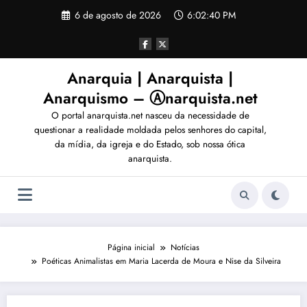
Pular
6 de agosto de 2026
6:02:40 PM
para
o
conteúdo
Anarquia | Anarquista |
Anarquismo – Ⓐnarquista.net
O portal anarquista.net nasceu da necessidade de
questionar a realidade moldada pelos senhores do capital,
da mídia, da igreja e do Estado, sob nossa ótica
anarquista.
Página inicial
Notícias
Poéticas Animalistas em Maria Lacerda de Moura e Nise da Silveira