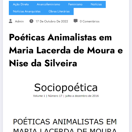
Ação Direta
Anarcofeminismo
Feminismo
Notícias
Notícias Anarquistas
Obras Literárias
Admin
17 De Outubro De 2022
0 Comentários
Poéticas Animalistas em
Maria Lacerda de Moura e
Nise da Silveira