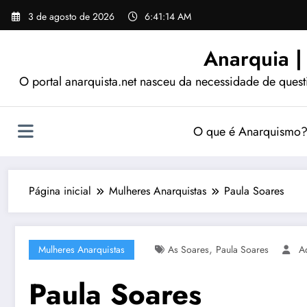
Pular
3 de agosto de 2026
6:41:14 AM
para
o
Anarquia |
conteúdo
O portal anarquista.net nasceu da necessidade de quest
O que é Anarquismo
Página inicial
Mulheres Anarquistas
Paula Soares
,
Mulheres Anarquistas
As Soares
Paula Soares
A
Paula Soares