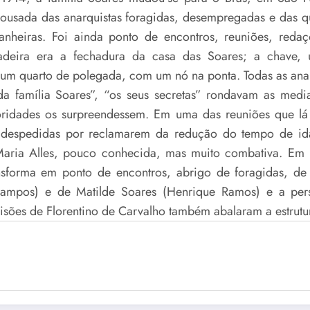
pousada das anarquistas foragidas, desempregadas e das
heiras. Foi ainda ponto de encontros, reuniões, redaçõ
adeira era a fechadura da casa das Soares; a chave,
e um quarto de polegada, com um nó na ponta. Todas as anar
 da família Soares”, “os seus secretas” rondavam as media
oridades os surpreendessem. Em uma das reuniões que lá
 despedidas por reclamarem da redução do tempo de ida
a Maria Alles, pouco conhecida, mas muito combativa. Em
ransforma em ponto de encontros, abrigo de foragidas, d
mpos) e de Matilde Soares (Henrique Ramos) e a pers
prisões de Florentino de Carvalho também abalaram a estrutu