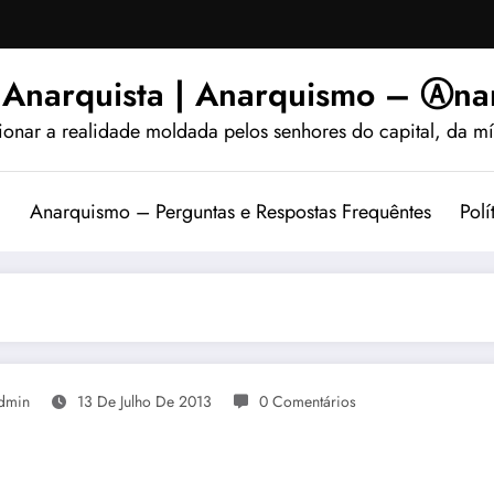
 Anarquista | Anarquismo – Ⓐnar
ionar a realidade moldada pelos senhores do capital, da míd
?
Anarquismo – Perguntas e Respostas Frequêntes
Polí
dmin
13 De Julho De 2013
0 Comentários