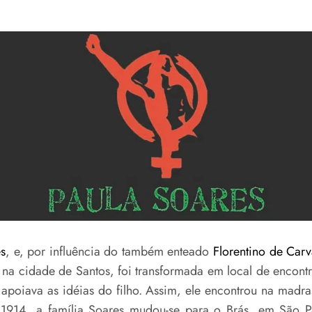
s
, e, por influência do também enteado
Florentino de Carv
na cidade de Santos, foi transformada em local de encontro
o apoiava as idéias do filho. Assim, ele encontrou na madr
m 1914, a família Soares mudou-se para o Brás, em São 