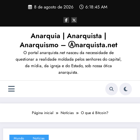
Pular
8 de agosto de 2026
6:18:46 AM
para
o
conteúdo
Anarquia | Anarquista |
Anarquismo – Ⓐnarquista.net
O portal anarquista.net nasceu da necessidade de
questionar a realidade moldada pelos senhores do capital,
da mídia, da igreja e do Estado, sob nossa ótica
anarquista.
Página inicial
Notícias
O que é Bitcoin?
Mundo
Notícias