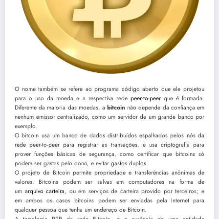
O nome também se refere ao programa código aberto que ele projetou
para o uso da moeda e a respectiva rede
peer-to-peer
que é formada.
Diferente da maioria das moedas, a
bitcoin
não depende da confiança em
nenhum emissor centralizado, como um servidor de um grande banco por
exemplo.
O bitcoin usa um banco de dados distribuídos espalhados pelos nós da
rede peer-to-peer para registrar as transações, e usa criptografia para
prover funções básicas de segurança, como certificar que bitcoins só
podem ser gastas pelo dono, e evitar gastos duplos.
O projeto de Bitcoin permite propriedade e transferências anônimas de
valores. Bitcoins podem ser salvas em computadores na forma de
um
arquivo carteira
, ou em serviços de carteira provido por terceiros; e
em ambos os casos bitcoins podem ser enviadas pela Internet para
qualquer pessoa que tenha um endereço de Bitcoin.