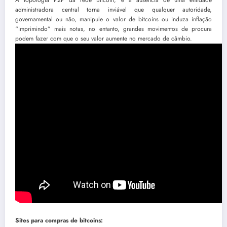
A topologia P2P da rede Bitcoin, e a ausência de uma entidade
administradora central torna inviável que qualquer autoridade,
governamental ou não, manipule o valor de bitcoins ou induza inflação
“imprimindo” mais notas, no entanto, grandes movimentos de procura
podem fazer com que o seu valor aumente no mercado de câmbio.
Sites para compras de bitcoins: