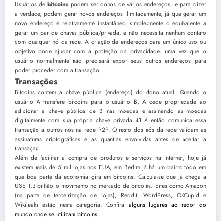
Usuários de
bitcoins
podem ser donos de vários endereços, e para dizer
a verdade, podem gerar novos endereços ilimitadamente, já que gerar um
novo endereço é relativamente instantâneo, simplesmente o equivalente a
gerar um par de chaves pública/privada, e não necessita nenhum contato
com qualquer nó da rede. A criação de endereços para um único uso ou
objetivo pode ajudar com a proteção da privacidade, uma vez que o
usuário normalmente não precisará expor seus outros endereços para
poder proceder com a transação.
Transações
Bitcoins contem a chave pública (endereço) do dono atual. Quando o
usuário A transfere bitcoins para o usuário B, A cede propriedade ao
adicionar a chave pública de B nas moedas e assinando as moedas
digitalmente com sua própria chave privada 41 A então comunica essa
transação a outros nós na rede P2P. O resto dos nós da rede validam as
assinaturas criptográficas e as quantias envolvidas antes de aceitar a
transação.
Além de facilitar a compra de produtos e serviços na internet, hoje já
existem mais de 5 mil lojas nos EUA, em Berlim já há um bairro todo em
que boa parte da economia gira em bitcoins. Calcula-se que já chega a
US$ 1,3 bilhão o movimento no mercado de bitcoins. Sites como Amazon
(na parte de terceirização de lojas), Reddit, WordPress, OKCupid e
Wikileaks estão nesta categoria. Confira
alguns lugares ao redor do
mundo onde se utilizam bitcoins.