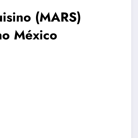
uisino (MARS)
no México