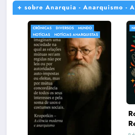
+ sobre Anarquia - Anarquismo - A
CRÔNICAS
DIVERSOS
MUNDO
NOTÍCIAS
NOTÍCIAS
NOTÍCIAS ANARQUISTAS
Roman
Rebeld
Contes
9 de agosto