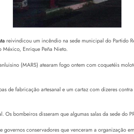
sta
reivindicou um incêndio na sede municipal do Partido Rev
o México, Enrique Peña Nieto.
luisino (MARS) atearam fogo ontem com coquetéis molotov
as de fabricação artesanal e um cartaz com dizeres contra
al. Os bombeiros disseram que algumas salas da sede do PRI
 de governos conservadores que venceram a organização e