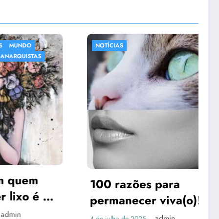
DO
NOTÍCIAS
ISTAS
em
100 razões para
xo é um
permanecer viva(o)! A
o.
sua vida importa, um
admin
4 de julho de 2025