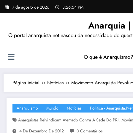
Pular
7 de agosto de 2026
3:26:55 PM
para
o
Anarquia |
conteúdo
O portal anarquista.net nasceu da necessidade de quest
O que é Anarquismo
Página inicial
Notícias
Movimento Anarquista Revoluc
Anarquismo
Mundo
Notícias
Politica - Anarquista.net
,
Anarquistas Reivindicam Atentado Contra A Sede Do PRI
Movime
4 De Dezembro De 2012
0 Comentários