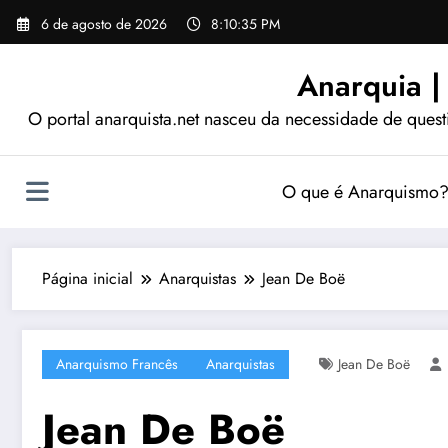
Pular
6 de agosto de 2026
8:10:35 PM
para
o
Anarquia |
conteúdo
O portal anarquista.net nasceu da necessidade de quest
O que é Anarquismo
Página inicial
Anarquistas
Jean De Boë
Anarquismo Francês
Anarquistas
Jean De Boë
Jean De Boë