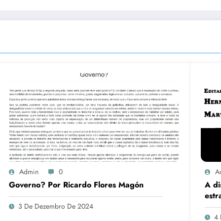
Admin
0
A
Governo? Por Ricardo Flores Magón
A di
estr
trab
3 De Dezembro De 2024
(18
4