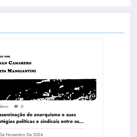
dmin
0
sseminação do anarquismo e suas
atégias políticas e sindicais entre os
alhadores em São Paulo – Brasil
90- 1920)
 De Novembro De 2024