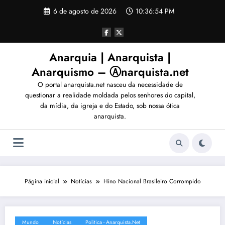
Pular
6 de agosto de 2026
10:36:54 PM
para
o
conteúdo
Anarquia | Anarquista |
Anarquismo – Ⓐnarquista.net
O portal anarquista.net nasceu da necessidade de
questionar a realidade moldada pelos senhores do capital,
da mídia, da igreja e do Estado, sob nossa ótica
anarquista.
Página inicial
Notícias
Hino Nacional Brasileiro Corrompido
Mundo
Notícias
Politica - Anarquista.net