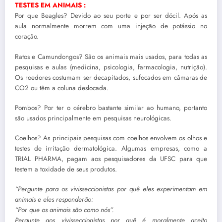
TESTES EM ANIMAIS :
Por que Beagles? Devido ao seu porte e por ser dócil. Após as
aula normalmente morrem com uma injeção de potássio no
coração.
Ratos e Camundongos? São os animais mais usados, para todas as
pesquisas e aulas (medicina, psicologia, farmacologia, nutrição).
Os roedores costumam ser decapitados, sufocados em câmaras de
CO2 ou têm a coluna deslocada.
Pombos? Por ter o cérebro bastante similar ao humano, portanto
são usados principalmente em pesquisas neurológicas.
Coelhos? As principais pesquisas com coelhos envolvem os olhos e
testes de irritação dermatológica. Algumas empresas, como a
TRIAL PHARMA, pagam aos pesquisadores da UFSC para que
testem a toxidade de seus produtos.
“Pergunte para os vivisseccionistas por quê eles experimentam em
animais e eles responderão:
“Por que os animais são como nós”.
Pergunte aos vivisseccionistas por quê é moralmente aceito