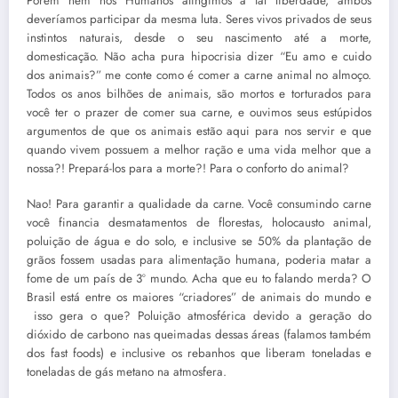
Porém nem nós Humanos atingimos a tal liberdade, ambos
deveríamos participar da mesma luta. Seres vivos privados de seus
instintos naturais, desde o seu nascimento até a morte,
domesticação. Não acha pura hipocrisia dizer “Eu amo e cuido
dos animais?” me conte como é comer a carne animal no almoço.
Todos os anos bilhões de animais, são mortos e torturados para
você ter o prazer de comer sua carne, e ouvimos seus estúpidos
argumentos de que os animais estão aqui para nos servir e que
quando vivem possuem a melhor ração e uma vida melhor que a
nossa?! Prepará-los para a morte?! Para o conforto do animal?
Nao! Para garantir a qualidade da carne. Você consumindo carne
você financia desmatamentos de florestas, holocausto animal,
poluição de água e do solo, e inclusive se 50% da plantação de
grãos fossem usadas para alimentação humana, poderia matar a
fome de um país de 3º mundo. Acha que eu to falando merda? O
Brasil está entre os maiores “criadores” de animais do mundo e
isso gera o que? Poluição atmosférica devido a geração do
dióxido de carbono nas queimadas dessas áreas (falamos também
dos fast foods) e inclusive os rebanhos que liberam toneladas e
toneladas de gás metano na atmosfera.