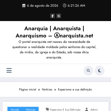
Pular
6 de agosto de 2026
6:21:27 AM
para
o
conteúdo
Anarquia | Anarquista |
Anarquismo – Ⓐnarquista.net
O portal anarquista.net nasceu da necessidade de
questionar a realidade moldada pelos senhores do capital,
da mídia, da igreja e do Estado, sob nossa ótica
anarquista.
Página inicial
Notícias
Especismo e sua definição
Mundo
Notícias
Especismo E Sua Definição
Admin