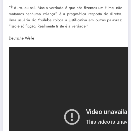
“É duro, eu sei. Mas a verdade é que nós fizemos um filme, não
matamos nenhuma criança”, é a pragmática resposta do diretor.
Uma usuária do YouTube coloca a justificativa em outras palavras:
“Isso é só ficção. Realmente triste é a verdade.”
Deutsche Welle