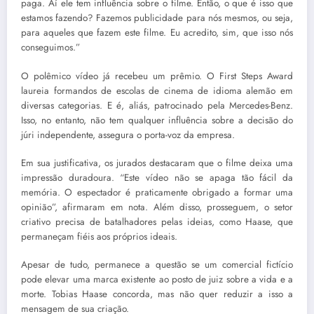
paga. Aí ele tem influência sobre o filme. Então, o que é isso que
estamos fazendo? Fazemos publicidade para nós mesmos, ou seja,
para aqueles que fazem este filme. Eu acredito, sim, que isso nós
conseguimos.”
O polêmico vídeo já recebeu um prêmio. O First Steps Award
laureia formandos de escolas de cinema de idioma alemão em
diversas categorias. E é, aliás, patrocinado pela Mercedes-Benz.
Isso, no entanto, não tem qualquer influência sobre a decisão do
júri independente, assegura o porta-voz da empresa.
Em sua justificativa, os jurados destacaram que o filme deixa uma
impressão duradoura. “Este vídeo não se apaga tão fácil da
memória. O espectador é praticamente obrigado a formar uma
opinião”, afirmaram em nota. Além disso, prosseguem, o setor
criativo precisa de batalhadores pelas ideias, como Haase, que
permaneçam fiéis aos próprios ideais.
Apesar de tudo, permanece a questão se um comercial fictício
pode elevar uma marca existente ao posto de juiz sobre a vida e a
morte. Tobias Haase concorda, mas não quer reduzir a isso a
mensagem de sua criação.