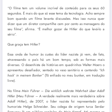
“O filme tem um volume incrível de conteúdo para os seus 60
segundos. É mais do que só esse tema da tecnologia. Acho sempre
bom quando um filme levanta discussões. Mas isso nunca quer
dizer que um diretor compartilhe cem por cento as mensagens do
seu filme”, afirma. “É melhor gozar de Hitler do que levá-lo a
sério”.
Que graça tem Hitler?
Essa onda de humor às custas do líder nazista já vem, de fato,
atravessando o país há um bom tempo, sob as formas mais
diversas. O desenhista de histórias em quadrinhos Walter Moers o
apresentou desafiador, sentado no vaso sanitário e cantando
“Ich
hock’ in meinem Bonker”
(Tô enfiado no meu bunker, em tradução
livre).
No filme
Mein Führer – Die wirklich wahrste Wahrheit über Adolf
Hitler
(Meu Führer – A verdade realmente mais verdadeira sobre
Adolf Hitler), de 2007, o líder nazista foi representado pelo
humorista Helge Schneider. Seu colega de origem turca Serdar
Somuncu lê em público capítulos de
Mein Kampf
. Até mesmo se