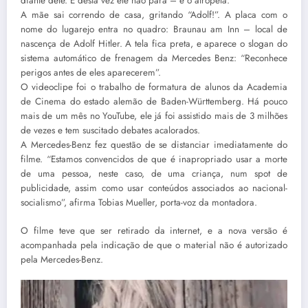
diante dele. E desta vez ele não para – e o atropela.
A mãe sai correndo de casa, gritando “Adolf!”. A placa com o
nome do lugarejo entra no quadro: Braunau am Inn – local de
nascença de Adolf Hitler. A tela fica preta, e aparece o slogan do
sistema automático de frenagem da Mercedes Benz: “Reconhece
perigos antes de eles aparecerem”.
O videoclipe foi o trabalho de formatura de alunos da Academia
de Cinema do estado alemão de Baden-Württemberg. Há pouco
mais de um mês no YouTube, ele já foi assistido mais de 3 milhões
de vezes e tem suscitado debates acalorados.
A Mercedes-Benz fez questão de se distanciar imediatamente do
filme. “Estamos convencidos de que é inapropriado usar a morte
de uma pessoa, neste caso, de uma criança, num spot de
publicidade, assim como usar conteúdos associados ao nacional-
socialismo”, afirma Tobias Mueller, porta-voz da montadora.
O filme teve que ser retirado da internet, e a nova versão é
acompanhada pela indicação de que o material não é autorizado
pela Mercedes-Benz.