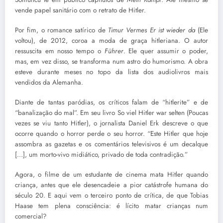
vende papel sanitário com o retrato de Hitler.
Por fim, o romance satírico de
Timur Vermes Er ist wieder da
(Ele
voltou), de 2012, coroa a moda de graça hitleriana. O autor
ressuscita em nosso tempo o
Führer
. Ele quer assumir o poder,
mas, em vez disso, se transforma num astro do humorismo. A obra
esteve durante meses no topo da lista dos audiolivros mais
vendidos da Alemanha.
Diante de tantas paródias, os críticos falam de “hitlerite” e de
“banalização do mal”. Em seu livro So viel Hitler war selten (Poucas
vezes se viu tanto Hitler), o jornalista Daniel Erk descreve o que
ocorre quando o horror perde o seu horror. “Este Hitler que hoje
assombra as gazetas e os comentários televisivos é um decalque
[…], um morto-vivo midiático, privado de toda contradição.”
Agora, o filme de um estudante de cinema mata Hitler quando
criança, antes que ele desencadeie a pior catástrofe humana do
século 20. E aqui vem o terceiro ponto de crítica, de que Tobias
Haase tem plena consciência: é lícito matar crianças num
comercial?