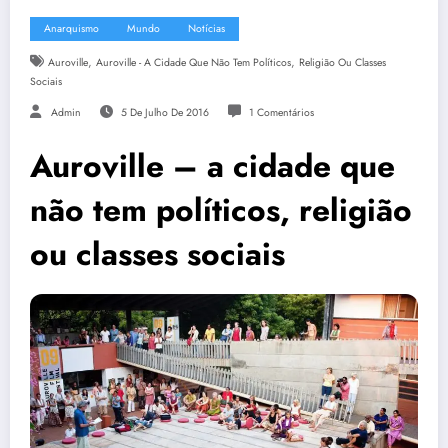
Anarquismo
Mundo
Notícias
,
,
Auroville
Auroville - A Cidade Que Não Tem Políticos
Religião Ou Classes
Sociais
Admin
5 De Julho De 2016
1 Comentários
Auroville – a cidade que
não tem políticos, religião
ou classes sociais