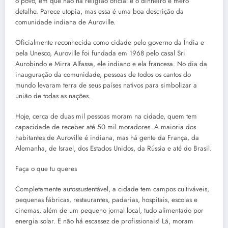
o povo, em que não há religião oficial e o dinheiro é mero
detalhe. Parece utopia, mas essa é uma boa descrição da
comunidade indiana de Auroville.
Oficialmente reconhecida como cidade pelo governo da Índia e
pela Unesco, Auroville foi fundada em 1968 pelo casal Sri
Aurobindo e Mirra Alfassa, ele indiano e ela francesa. No dia da
inauguração da comunidade, pessoas de todos os cantos do
mundo levaram terra de seus países nativos para simbolizar a
união de todas as nações.
Hoje, cerca de duas mil pessoas moram na cidade, quem tem
capacidade de receber até 50 mil moradores. A maioria dos
habitantes de Auroville é indiana, mas há gente da França, da
Alemanha, de Israel, dos Estados Unidos, da Rússia e até do Brasil.
Faça o que tu queres
Completamente autossustentável, a cidade tem campos cultiváveis,
pequenas fábricas, restaurantes, padarias, hospitais, escolas e
cinemas, além de um pequeno jornal local, tudo alimentado por
energia solar. E não há escassez de profissionais! Lá, moram