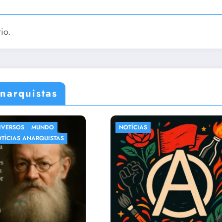
io.
narquistas
IAS
CRÔNICAS
DIVERSOS
NOTÍCIAS
NOTÍCIAS ANA