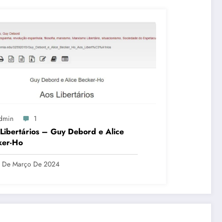
dmin
1
Libertários – Guy Debord e Alice
ker-Ho
1 De Março De 2024