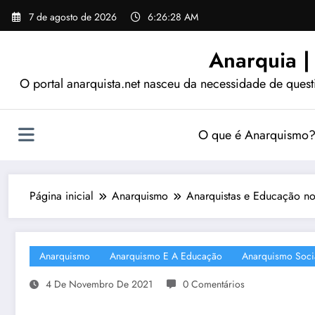
Pular
7 de agosto de 2026
6:26:28 AM
para
o
Anarquia |
conteúdo
O portal anarquista.net nasceu da necessidade de quest
O que é Anarquismo
Página inicial
Anarquismo
Anarquistas e Educação no 
Anarquismo
Anarquismo E A Educação
Anarquismo Soci
4 De Novembro De 2021
0 Comentários