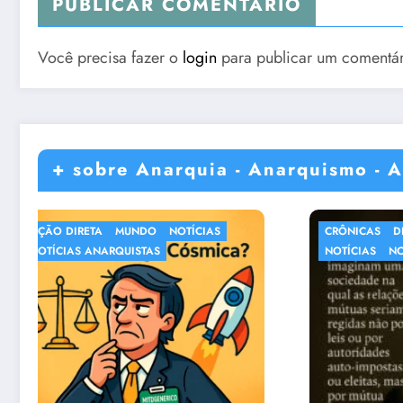
PUBLICAR COMENTÁRIO
Você precisa fazer o
login
para publicar um comentár
+ sobre Anarquia - Anarquismo - A
CRÔNICAS
DIVERSOS
MUNDO
NOTÍC
NOTÍCIAS
NOTÍCIAS ANARQUISTAS