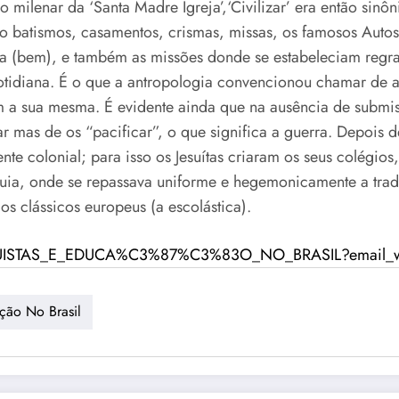
milenar da ‘Santa Madre Igreja’,‘Civilizar’ era então sinôn
o batismos, casamentos, crismas, missas, os famosos Autos, 
ila (bem), e também as missões donde se estabeleciam regra
otidiana. É o que a antropologia convencionou chamar de 
iam a sua mesma. É evidente ainda que na ausência de subm
r mas de os “pacificar”, o que significa a guerra. Depois d
igente colonial; para isso os Jesuítas criaram os seus colé
lguia, onde se repassava uniforme e hegemonicamente a tr
dos clássicos europeus (a escolástica).
UISTAS_E_EDUCA%C3%87%C3%83O_NO_BRASIL?email_wor
ção No Brasil