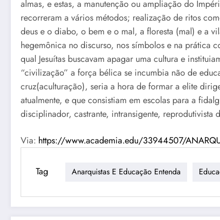
almas, e estas, a manutenção ou ampliação do Império 
recorreram a vários métodos; realização de ritos com
deus e o diabo, o bem e o mal, a floresta (mal) e a v
hegemônica no discurso, nos símbolos e na prática c
qual Jesuítas buscavam apagar uma cultura e institu
“civilização” a força bélica se incumbia não de educa
cruz(aculturação), seria a hora de formar a elite dir
atualmente, e que consistiam em escolas para a fida
disciplinador, castrante, intransigente, reprodutivista 
Via:
https://www.academia.edu/33944507/ANARQ
Tag
Anarquistas E Educação Entenda
Educa