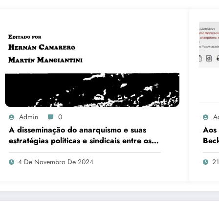
Admin
0
A
A disseminação do anarquismo e suas
Aos 
estratégias políticas e sindicais entre os
Bec
trabalhadores em São Paulo – Brasil
(1890- 1920)
4 De Novembro De 2024
2