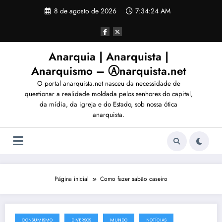
Pular
8 de agosto de 2026
7:34:27 AM
para
o
conteúdo
Anarquia | Anarquista |
Anarquismo – Ⓐnarquista.net
O portal anarquista.net nasceu da necessidade de
questionar a realidade moldada pelos senhores do capital,
da mídia, da igreja e do Estado, sob nossa ótica
anarquista.
Página inicial
Como fazer sabão caseiro
CONSUMISMO
DIVERSOS
MUNDO
NOTÍCIAS