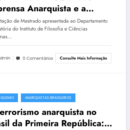
rensa Anarquista e a
ressão Política em São
rtação de Mestrado apresentada ao Departamento
lo (1930 -1945)
tória do Instituto de Filosofia e Ciências
nas…
Consulte Mais Informação
dmin
0 Comentários
RQUISMO
ANARQUISTAS BRASILEIROS
errorismo anarquista no
sil da Primeira República: