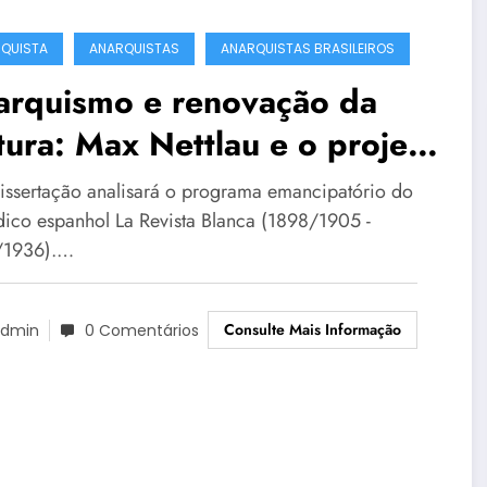
QUISTA
ANARQUISTAS
ANARQUISTAS BRASILEIROS
arquismo e renovação da
tura: Max Nettlau e o projeto
ncipatório na La Revista
dissertação analisará o programa emancipatório do
anca
dico espanhol La Revista Blanca (1898/1905 -
/1936).…
Consulte Mais Informação
dmin
0 Comentários