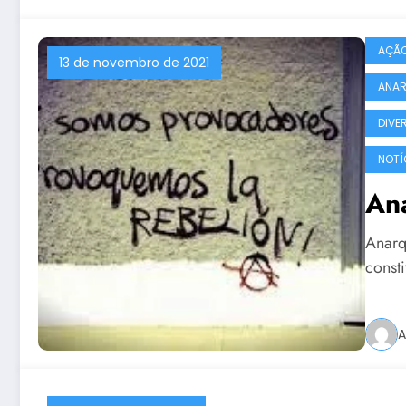
AÇÃO
13 de novembro de 2021
ANAR
DIVE
NOTÍ
An
Anarq
const
A