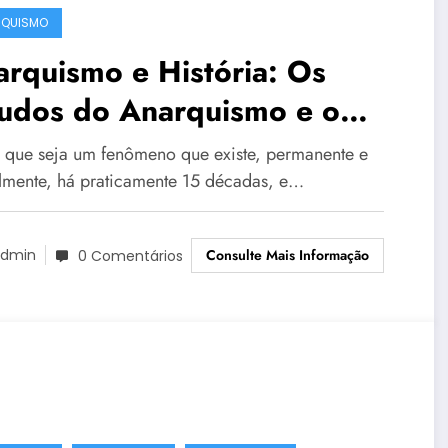
RQUISMO
rquismo e História: Os
tudos do Anarquismo e o
texto atual
 que seja um fenômeno que existe, permanente e
lmente, há praticamente 15 décadas, e…
Consulte Mais Informação
dmin
0 Comentários