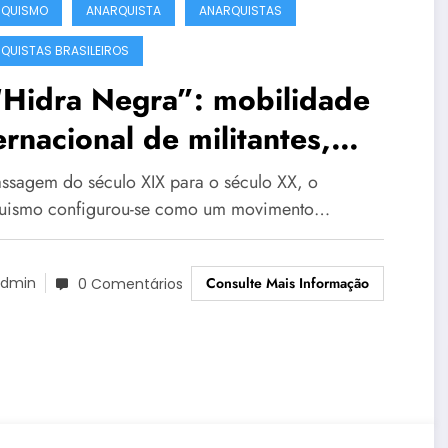
RQUISMO
ANARQUISTA
ANARQUISTAS
QUISTAS BRASILEIROS
“Hidra Negra”: mobilidade
ernacional de militantes,
ais de comunicação e
ssagem do século XIX para o século XX, o
culação de práticas no
uismo configurou-se como um movimento…
vimento anarquista em São
Consulte Mais Informação
ulo (1892-1914)
dmin
0 Comentários