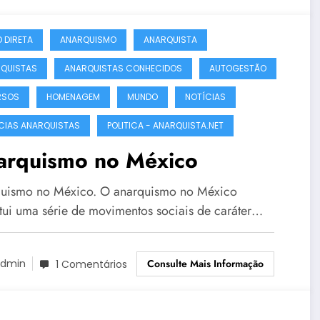
 DIRETA
ANARQUISMO
ANARQUISTA
QUISTAS
ANARQUISTAS CONHECIDOS
AUTOGESTÃO
RSOS
HOMENAGEM
MUNDO
NOTÍCIAS
CIAS ANARQUISTAS
POLITICA - ANARQUISTA.NET
arquismo no México
uismo no México. O anarquismo no México
itui uma série de movimentos sociais de caráter…
Consulte Mais Informação
dmin
1 Comentários