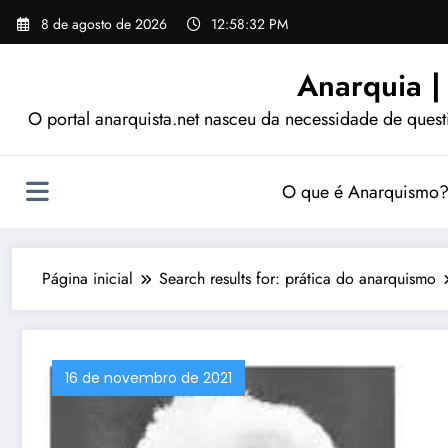
Pular
8 de agosto de 2026
12:58:33 PM
para
o
Anarquia |
conteúdo
O portal anarquista.net nasceu da necessidade de quest
O que é Anarquismo
Página inicial
Search results for: prática do anarquismo
16 de novembro de 2021