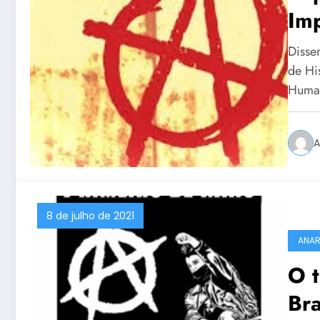
Imp
Rep
Disse
Pau
de His
Huma
A
8 de julho de 2021
ANA
O t
Bra