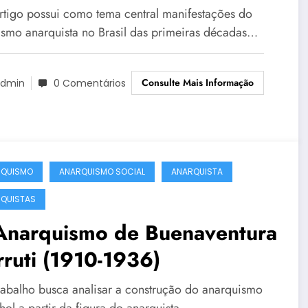
struções de sentidos de
artigo possui como tema central manifestações do
itantes e a repressão
rismo anarquista no Brasil das primeiras décadas…
vernamental
Consulte Mais Informação
dmin
0 Comentários
RQUISMO
ANARQUISMO SOCIAL
ANARQUISTA
QUISTAS
Anarquismo de Buenaventura
ruti (1910-1936)
trabalho busca analisar a construção do anarquismo