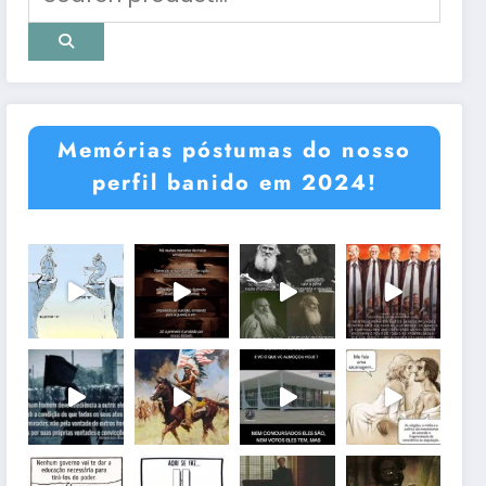
Memórias póstumas do nosso
perfil banido em 2024!