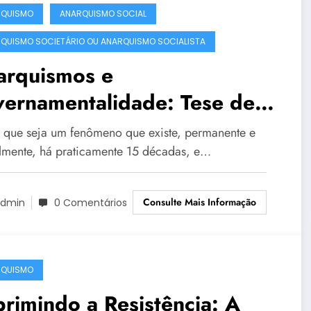
RQUISMO
ANARQUISMO SOCIAL
QUISMO SOCIETÁRIO OU ANARQUISMO SOCIALISTA
arquismos e
vernamentalidade: Tese de
torado em Ciências Sociais
 que seja um fenômeno que existe, permanente e
olítica pela Pontifícia
lmente, há praticamente 15 décadas, e…
versidade Católica
Consulte Mais Informação
dmin
0 Comentários
RQUISMO
rimindo a Resistência: A