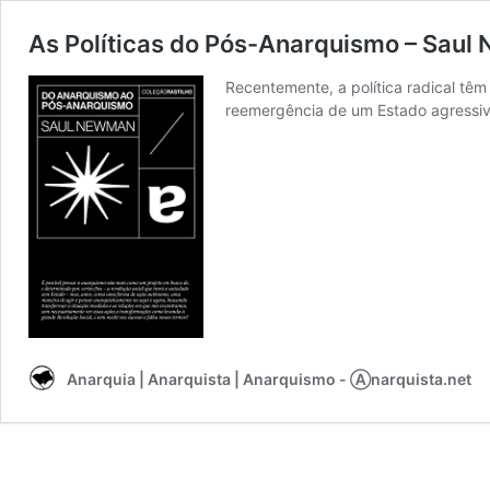
As Políticas do Pós-Anarquismo – Sau
Recentemente, a política radical t
reemergência de um Estado agressivo
Anarquia | Anarquista | Anarquismo - Ⓐnarquista.net